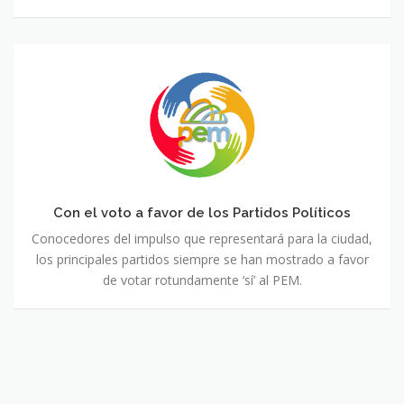
Con
el
voto
a
favor
de
los
Partidos
Con el voto a favor de los Partidos Políticos
Políticos
Conocedores del impulso que representará para la ciudad,
los principales partidos siempre se han mostrado a favor
de votar rotundamente ‘sí’ al PEM.