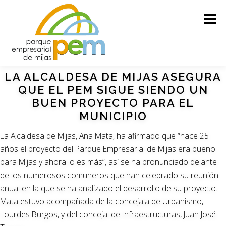
Saltar
al
Menú
contenido
LA ALCALDESA DE MIJAS ASEGURA
HOME
EL PROYECTO
HISTORIA
QUE EL PEM SIGUE SIENDO UN
BUEN PROYECTO PARA EL
MUNICIPIO
APOYO SOCIAL
GALERÍA
ÚLTIMAS NOTICIAS
La Alcaldesa de Mijas, Ana Mata, ha afirmado que “hace 25
años el proyecto del Parque Empresarial de Mijas era bueno
CONTACTO
para Mijas y ahora lo es más”, así se ha pronunciado delante
de los numerosos comuneros que han celebrado su reunión
anual en la que se ha analizado el desarrollo de su proyecto.
Mata estuvo acompañada de la concejala de Urbanismo,
Lourdes Burgos, y del concejal de Infraestructuras, Juan José